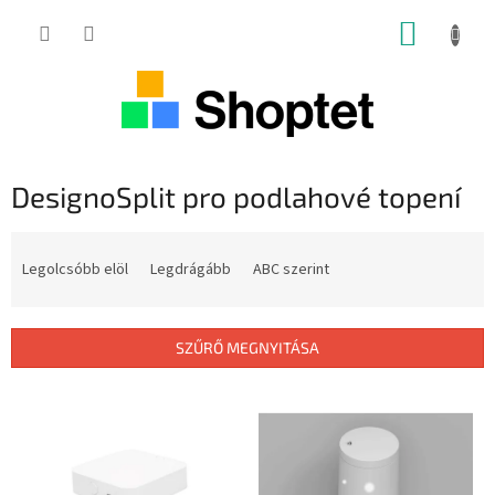
Ugrás
KOSÁR
a
fő
tartalomhoz
DesignoSplit pro podlahové topení
T
e
Legolcsóbb elöl
Legdrágább
ABC szerint
r
m
é
SZŰRŐ MEGNYITÁSA
k
e
T
k
e
r
r
e
m
n