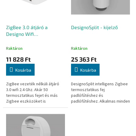
é
d
k
e
e
z
k
é
l
ZigBee 3.0 átjáró a
DesignoSplit - kijelző
s
i
Designo Wifi
e
s
termosztatikus fejhez
t
Raktáron
Raktáron
á
11 828 Ft
25 363 Ft
j
a
Kosárba
Kosárba
ZigBee vezeték nélküli átjáró
DesignoSplit intelligens Zigbee
3.0 wifi 2.4 Ghz. Akár 50
termosztatikus fej
termosztatikus fejet és más
padlófűtéshez és
Zigbee eszközöket is
padlófűtéshez. Alkalmas minden
csatlakoztathat. Ez egy teljes
olyan helyen, ahol nem
értékű Zigbee átjáró, és
használható a Designo fej (nem
támogat minden...
a Split változat)....