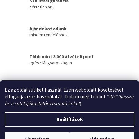
t
Szállítási garancia
a
sértetlen áru
i
r
á
Ajándékot adunk
n
minden rendeléshez
y
í
t
á
Több mint 3 000 átvételi pont
s
egész Magyaroszágon
e
l
e
m
Másnapi kiszállítás
e
Ez az oldal sütiket használ. Ezen weboldalt követésével
bárhova
i
elfogadja azok használatát. Tudjon meg többet *
itt
(*
illessze
be a süti tájékoztatóra mutató linket
).
L
á
Beállítások
Shoptet készítette
b
l
é