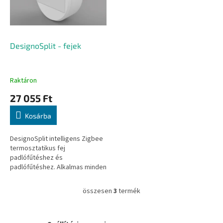
DesignoSplit - fejek
Raktáron
27 055 Ft
Kosárba
DesignoSplit intelligens Zigbee
termosztatikus fej
padlófűtéshez és
padlófűtéshez. Alkalmas minden
olyan helyen, ahol nem
használható a Designo fej (nem
összesen
3
termék
L
a Split változat)....
i
s