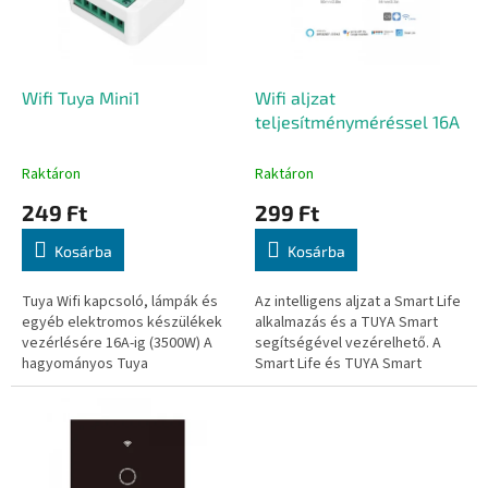
é
d
k
e
e
z
k
é
l
Wifi Tuya Mini1
Wifi aljzat
s
i
teljesítményméréssel 16A
e
s
t
Raktáron
Raktáron
á
249 Ft
299 Ft
j
a
Kosárba
Kosárba
Tuya Wifi kapcsoló, lámpák és
Az intelligens aljzat a Smart Life
egyéb elektromos készülékek
alkalmazás és a TUYA Smart
vezérlésére 16A-ig (3500W) A
segítségével vezérelhető. A
hagyományos Tuya
Smart Life és TUYA Smart
kapcsolókhoz képest S1 és S2
alkalmazás iOS és Android
érintkezőkkel rendelkezik, így a
rendszerre is elérhető. Az...
vezérlés...