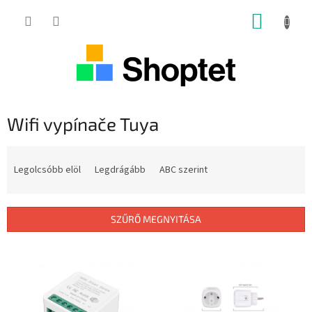
Ugrás
KOSÁR
a
fő
tartalomhoz
Wifi vypínače Tuya
T
e
Legolcsóbb elöl
Legdrágább
ABC szerint
r
m
é
SZŰRŐ MEGNYITÁSA
k
e
T
k
e
r
r
e
m
n