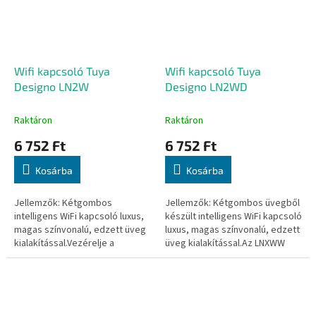
Wifi kapcsoló Tuya
Wifi kapcsoló Tuya
Designo LN2W
Designo LN2WD
Raktáron
Raktáron
6 752 Ft
6 752 Ft
Kosárba
Kosárba
Jellemzők: Kétgombos
Jellemzők: Kétgombos üvegből
intelligens WiFi kapcsoló luxus,
készült intelligens WiFi kapcsoló
magas színvonalú, edzett üveg
luxus, magas színvonalú, edzett
kialakítással.Vezérelje a
üveg kialakítással.Az LNXWW
világításait távolról, a világ
verzióhoz képest az LNXWD
bármely pontjáról a Tuya Smart
verziónak halványabb a...
vagy...