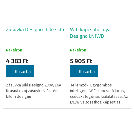
Zásuvka Designo1 bílé sklo
Wifi kapcsoló Tuya
Designo LN1WD
Raktáron
Raktáron
4 383 Ft
5 905 Ft
Kosárba
Kosárba
Zásuvka Bílá Designo 230V, 16A
Jellemzők: Egygombos
Krásná dvoj zásuvka v čistém
intelligens WiFi kapcsoló luxus,
bílém designu
csúcskategóriás kialakítással.Az
LN1W változathoz képest az
LNX1D változatnak halványabb a
háttérvilágítása és kikapcsolt...