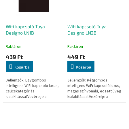
Wifi kapcsoló Tuya
Wifi kapcsoló Tuya
Designo LN1B
Designo LN2B
Raktáron
Raktáron
439 Ft
449 Ft
Kosárba
Kosárba
Jellemzők: Egygombos
Jellemzők: Kétgombos
intelligens WiFi kapcsoló luxus,
intelligens WiFi kapcsoló luxus,
csúcskategóriás
magas színvonalú, edzett üveg
kialakítással.Vezérelje a
kialakítással.Vezérelje a
világításait távolról, a világ
világításait távolról, a világ
bármely pontjáról a Tuya Smart
bármely pontjáról a Tuya Smart
vagy Smart Life...
vagy...