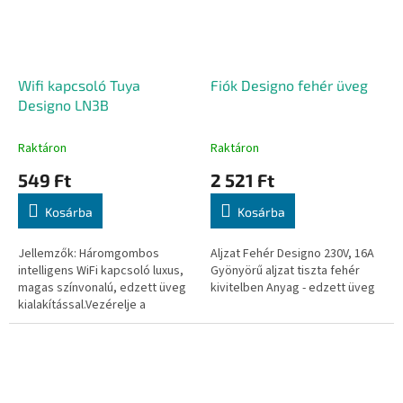
Wifi kapcsoló Tuya
Fiók Designo fehér üveg
Designo LN3B
Raktáron
Raktáron
549 Ft
2 521 Ft
Kosárba
Kosárba
Jellemzők: Háromgombos
Aljzat Fehér Designo 230V, 16A
intelligens WiFi kapcsoló luxus,
Gyönyörű aljzat tiszta fehér
magas színvonalú, edzett üveg
kivitelben Anyag - edzett üveg
kialakítással.Vezérelje a
világításait távolról, a világ
bármely pontjáról a Tuya
Smart...