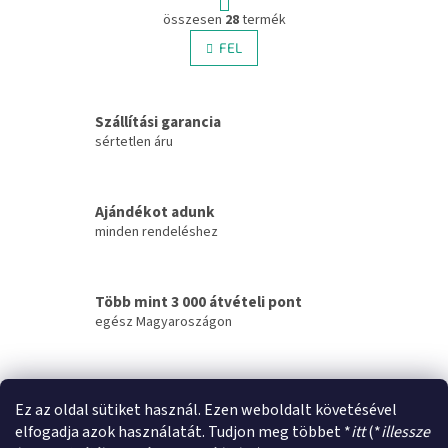
L
p
összesen
28
termék
i
o
s
FEL
z
t
á
a
s
i
Szállítási garancia
r
á
sértetlen áru
n
y
í
Ajándékot adunk
t
minden rendeléshez
á
s
e
l
Több mint 3 000 átvételi pont
e
egész Magyaroszágon
m
e
i
Másnapi kiszállítás
Ez az oldal sütiket használ. Ezen weboldalt követésével
bárhova
elfogadja azok használatát. Tudjon meg többet *
itt
(*
illessze