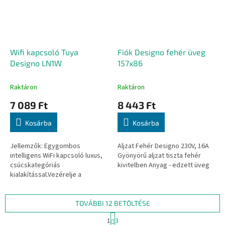
Wifi kapcsoló Tuya
Fiók Designo fehér üveg
Designo LN1W
157x86
Raktáron
Raktáron
7 089 Ft
8 443 Ft
Kosárba
Kosárba
Jellemzők: Egygombos
Aljzat Fehér Designo 230V, 16A
intelligens WiFi kapcsoló luxus,
Gyönyörű aljzat tiszta fehér
csúcskategóriás
kivitelben Anyag - edzett üveg
kialakítással.Vezérelje a
világításait távolról, a világ
bármely pontjáról a Tuya Smart
vagy Smart Life...
TOVÁBBI 12 BETÖLTÉSE
L
1
3
a