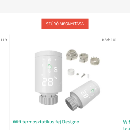
SZŰRŐ MEGNYITÁSA
:
119
Kód:
101
Wifi termosztatikus fej Designo
Wi
tel