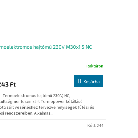
rmoelektromos hajtómű 230V M30x1,5 NC
Raktáron
Kosárba
243 Ft
 - Termoelektromos hajtómű 230 V, NC,
zültségmentesen zárt Termopower kétállású
tott/zárt vezérléshez tervezve helyiségek fűtési és
si rendszereiben. Alkalmas...
Kód:
244