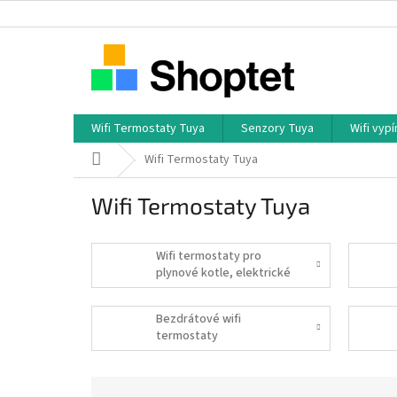
Ugrás
a
fő
tartalomhoz
Wifi Termostaty Tuya
Senzory Tuya
Wifi vyp
Kezdőlap
Wifi Termostaty Tuya
Wifi Termostaty Tuya
Wifi termostaty pro
plynové kotle, elektrické
kotle, tepelná čerpadla
Bezdrátové wifi
termostaty
T