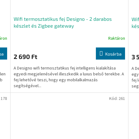
Wifi termosztatikus fej Designo - 2 darabos
Wif
készlet és Zigbee gateway
kés
áron
Raktáron
ba
Kosárba
2 690 Ft
3 
A Designo wifi termosztatikus fej intelligens kialakítása
A De
len
egyedi megjelenésével illeszkedik a luxus belső terekbe. A
egy
éb
fej lehetővé teszi, hogy egy mobilalkalmazás
fej
segítségével...
segí
:
178
Kód:
261