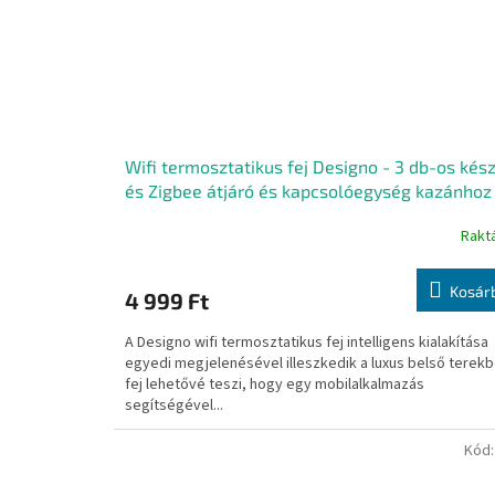
Wifi termosztatikus fej Designo - 3 db-os kész
és Zigbee átjáró és kapcsolóegység kazánhoz
Rakt
Kosár
4 999 Ft
A Designo wifi termosztatikus fej intelligens kialakítása
egyedi megjelenésével illeszkedik a luxus belső terekb
fej lehetővé teszi, hogy egy mobilalkalmazás
segítségével...
Kód