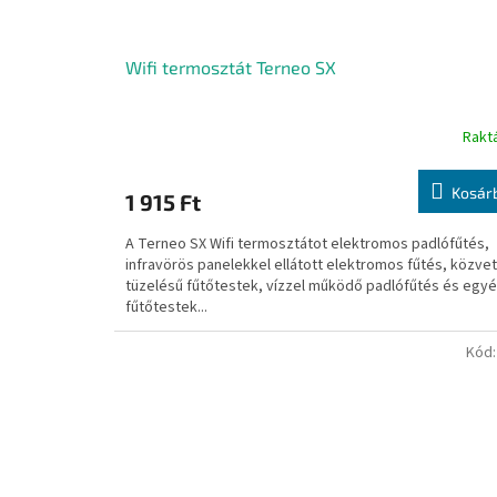
Wifi termosztát Terneo SX
Rakt
Kosár
1 915 Ft
A Terneo SX Wifi termosztátot elektromos padlófűtés,
infravörös panelekkel ellátott elektromos fűtés, közvet
tüzelésű fűtőtestek, vízzel működő padlófűtés és egy
fűtőtestek...
Kód