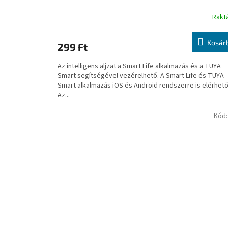
Rakt
Kosár
299 Ft
Az intelligens aljzat a Smart Life alkalmazás és a TUYA
Smart segítségével vezérelhető. A Smart Life és TUYA
Smart alkalmazás iOS és Android rendszerre is elérhető
Az...
Kód