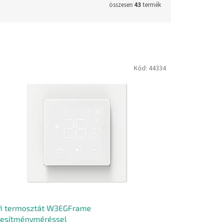
összesen
43
termék
Kód:
44334
fi termosztát W3EGFrame
jesítményméréssel