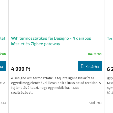
let
Wifi termosztatikus fej Designo - 4 darabos
Te
készlet és Zigbee gateway
áron
Raktáron
ba
Kosárba
4 999 Ft
6 
A Designo wifi termosztatikus fej intelligens kialakítása
H30
e. A
egyedi megjelenésével illeszkedik a luxus belső terekbe. A
fes
fej lehetővé teszi, hogy egy mobilalkalmazás
nyi
segítségével...
hűté
:
443
Kód:
263