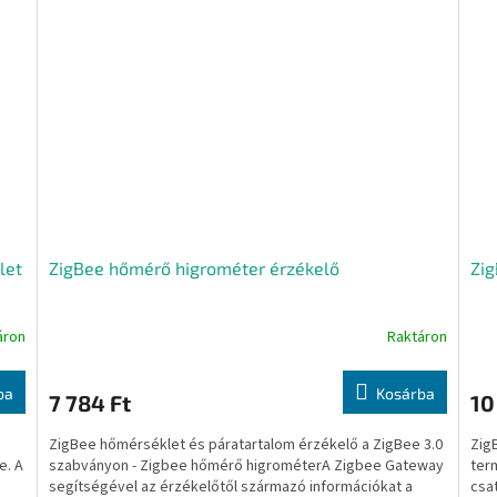
let
ZigBee hőmérő higrométer érzékelő
Zig
áron
Raktáron
ba
Kosárba
7 784 Ft
10
ZigBee hőmérséklet és páratartalom érzékelő a ZigBee 3.0
ZigB
e. A
szabványon - Zigbee hőmérő higrométerA Zigbee Gateway
ter
segítségével az érzékelőtől származó információkat a
csat