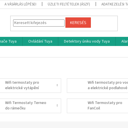
A VÁSÁRLÁS LÉPÉSEI
ÜZLETI FELTÉTELEK (ÁSZF)
ADATKEZELÉSI 
KERESÉS
ínače Tuya
Ovládání Tuya
Detektory úniku vody Tuya
Ala
Wifi termostaty pro
Wifi termostaty pro vo
elektrické vytápění
a elektrické podlahové
vytápění
Wifi Termostaty Terneo
Wifi Termostaty pro
do rámečku
FanCoil