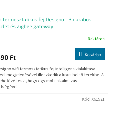
i termosztatikus fej Designo - 3 darabos
zlet és Zigbee gateway
Raktáron
Kosárba
590 Ft
signo wifi termosztatikus fej intelligens kialakítása
edi megjelenésével illeszkedik a luxus belső terekbe. A
 lehetővé teszi, hogy egy mobilalkalmazás
tségével...
Kód:
X61521