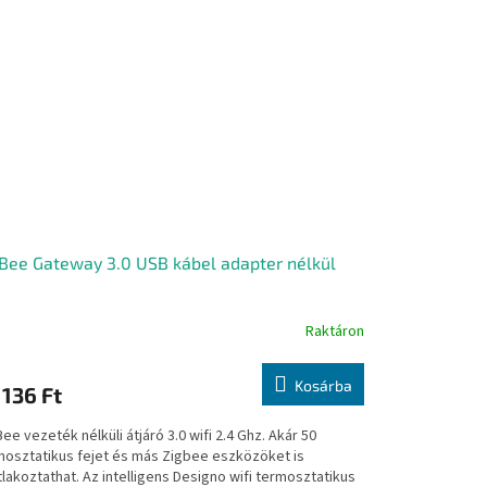
Bee Gateway 3.0 USB kábel adapter nélkül
Raktáron
Kosárba
 136 Ft
ee vezeték nélküli átjáró 3.0 wifi 2.4 Ghz. Akár 50
mosztatikus fejet és más Zigbee eszközöket is
lakoztathat. Az intelligens Designo wifi termosztatikus