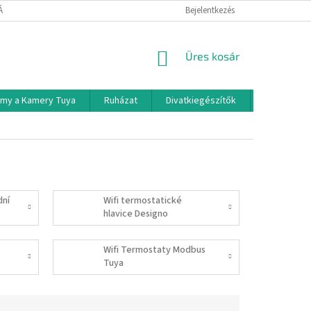
TÁJÉKOZTATÓ
Bejelentkezés
KOSÁR
Üres kosár
rmy a Kamery Tuya
Ruházat
Divatkiegészítők
Háztartási
dní
Wifi termostatické
hlavice Designo
Wifi Termostaty Modbus
Tuya