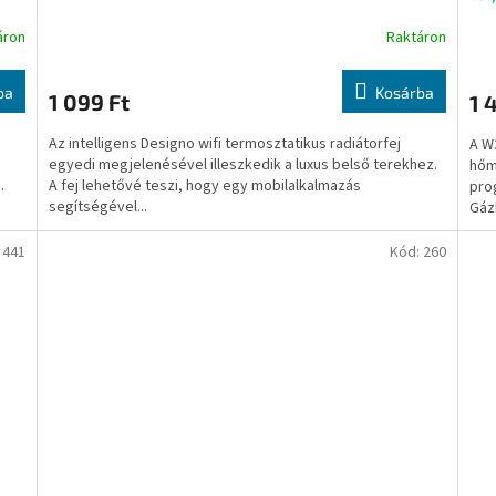
áron
Raktáron
ba
Kosárba
1 099 Ft
1 
Az intelligens Designo wifi termosztatikus radiátorfej
A W
egyedi megjelenésével illeszkedik a luxus belső terekhez.
hőm
.
A fej lehetővé teszi, hogy egy mobilalkalmazás
prog
segítségével...
Gáz
:
441
Kód:
260