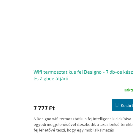
Wifi termosztatikus fej Designo - 7 db-os kész
és Zigbee átjáró
Rakt
Kosár
7 777 Ft
A Designo wifi termosztatikus fej intelligens kialakítása
egyedi megjelenésével illeszkedik a luxus belső terekb
fej lehetővé teszi, hogy egy mobilalkalmazás