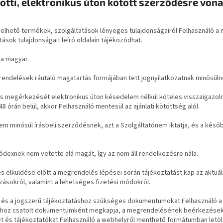
zötti, elektronikus úton kötött szerződésre von
lhető termékek, szolgáltatások lényeges tulajdonságairól Felhasználó 
ások tulajdonságait leíró oldalain tájékozódhat.
 a magyar.
endelések ráutaló magatartás formájában tett jognyilatkozatnak minősüln
s megérkezését elektronikus úton késedelem nélkül köteles visszaigazolni
 órán belül, akkor Felhasználó mentesül az ajánlati kötöttség alól.
m minősül írásbeli szerződésnek, azt a Szolgáltatónem iktatja, és a késő
kódexnek nem vetette alá magát, így az nem áll rendelkezésre nála.
 elküldése előtt a megrendelés lépései során tájékoztatást kap az aktuáli
zásokról, valamint a lehetséges fizetési módokról.
et és a jogszerű tájékoztatáshoz szükséges dokumentumokat Felhasználó 
sához csatolt dokumentumként megkapja, a megrendelésének beérkezéseko
ket és tájékoztatókat Felhasználó a webhelyről menthető formátumban letöl