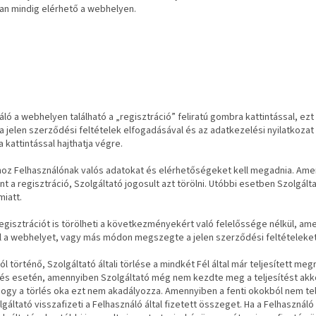
ban mindig elérhető a webhelyen.
náló a webhelyen található a „regisztráció” feliratú gombra
kattintással, ez
a jelen szerződési feltételek elfogadásával és az adatkezelési nyilatkozat 
 kattintással hajthatja végre.
hoz Felhasználónak valós adatokat és elérhetőségeket kell megadnia. Ame
nt a regisztráció, Szolgáltató jogosult azt törölni. Utóbbi esetben Szolgált
iatt.
egisztrációt is törölheti a következményekért való felelőssége nélkül, am
l a webhelyet, vagy más módon megszegte a jelen szerződési feltételeket
ól történő, Szolgáltató általi törlése a mindkét Fél által már teljesített me
lés esetén, amennyiben Szolgáltató még nem kezdte meg a teljesítést akko
, hogy a törlés oka ezt nem akadályozza. Amennyiben a fenti okokból nem te
gáltató visszafizeti a Felhasználó által fizetett összeget. Ha a Felhasználó