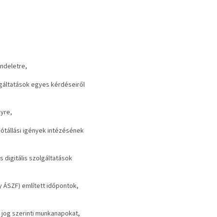
endeletre,
lgáltatások egyes kérdéseiről
nyre,
jótállási igények intézésének
s digitális szolgáltatások
y ÁSZF) említett időpontok,
 jog szerinti munkanapokat,