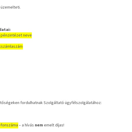
 üzemelteti.
datai:
 pénzintézet neve
kszámlaszám
etőségeken fordulhatnak Szolgáltató ügyfélszolgálatához:
efonszáma
– a hívás
nem
emelt díjas!