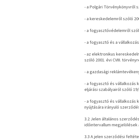
- a Polgári Törvénykönyvről sz
- a kereskedelemről szóló 200
- a fogyasztóvédelemről szóló
- a fogyasztó és a vállalkozás
- az elektronikus kereskedel
szóló 2001. évi CVIII. törvényr
- a gazdasági reklámtevékenys
- a fogyasztó és vállalkozás
eljárási szabályairól szóló 19/
- a fogyasztó és vállalkozás k
nyújtására irányuló szerződés
3.2 Jelen általános szerződés
időintervallum megjelölések 
3.3 A jelen szerződési felté