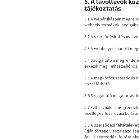
5. A távollévők kö
tájékoztatás
5.1 A webáruházban megrende
webhely termékek, szolgáltat
5.2 A szerződéskötés nyelve
5.3 A webhelyen leadott megr
5.4 Szolgáltató a megrendelé
érkezik meg Felhasználóhoz 48
5.5 A megkötött szerződés ne
hozzáférhető.
5.6 Szolgáltató magatartási 
5.7 Felhasználó a megrendelés
esetleges fuvarozási korláto
5.8 A szerződési feltételek
útján történő visszaigazolá
felül a szerződési feltétele