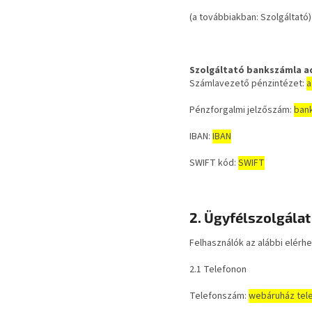
(a továbbiakban: Szolgáltató)
Szolgáltató bankszámla a
Számlavezető pénzintézet:
a
Pénzforgalmi jelzőszám:
ban
IBAN:
IBAN
SWIFT kód:
SWIFT
2. Ügyfélszolgálat
Felhasználók az alábbi elérh
2.1 Telefonon
Telefonszám:
webáruház tel