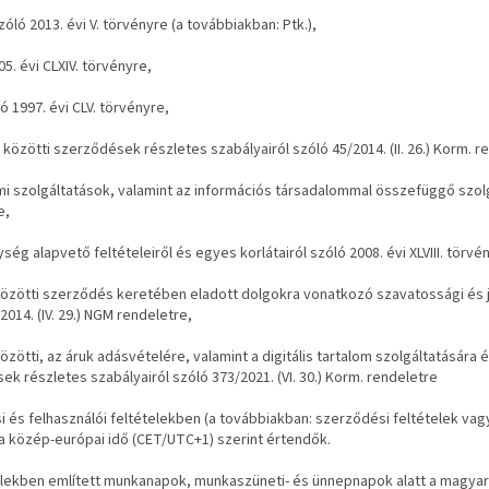
óló 2013. évi V. törvényre (a továbbiakban: Ptk.),
5. évi CLXIV. törvényre,
 1997. évi CLV. törvényre,
 közötti szerződések részletes szabályairól szóló 45/2014. (II. 26.) Korm. r
mi szolgáltatások, valamint az információs társadalommal összefüggő szo
e,
ég alapvető feltételeiről és egyes korlátairól szóló 2008. évi XLVIII. törvé
 közötti szerződés keretében eladott dolgokra vonatkozó szavatossági és 
2014. (IV. 29.) NGM rendeletre,
özötti, az áruk adásvételére, valamint a digitális tartalom szolgáltatására é
ek részletes szabályairól szóló 373/2021. (VI. 30.) Korm. rendeletre
i és felhasználói feltételekben (a továbbiakban: szerződési feltételek vag
a közép-európai idő (CET/UTC+1) szerint értendők.
telekben említett munkanapok, munkaszüneti- és ünnepnapok alatt a magyar