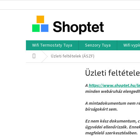
Ugrás
a
fő
tartalomhoz
Wifi Termostaty Tuya
Senzory Tuya
Wifi vyp
Kezdőlap
Üzleti feltételek (ÁSZF)
Üzleti feltétel
A
https://www.shoptet.hu/le
minden webáruház elengedhe
A mintadokumentum nem része
bírságokért sem.
Ez nem kész dokumentum, csa
ügyvédei ellenőrizzék. Enne
megfelelő szerkesztésében.