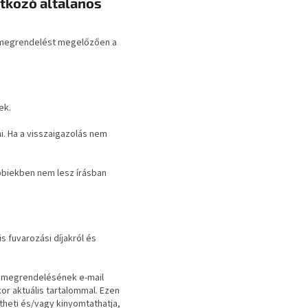
atkozó általános
a megrendelést megelőzően a
ek.
. Ha a visszaigazolás nem
bbiekben nem lesz írásban
s fuvarozási díjakról és
a megrendelésének e-mail
r aktuális tartalommal. Ezen
theti és/vagy kinyomtathatja,