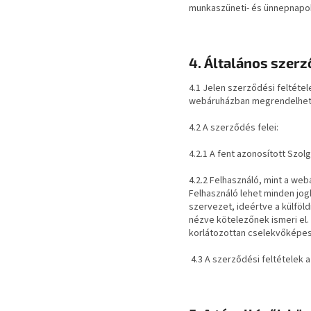
munkaszüneti- és ünnepnapoka
4. Általános szerz
4.1 Jelen szerződési feltéte
webáruházban megrendelhet
4.2 A szerződés felei:
4.2.1 A fent azonosított Szol
4.2.2 Felhasználó, mint a we
Felhasználó lehet minden jo
szervezet, ideértve a külföl
nézve kötelezőnek ismeri el
korlátozottan cselekvőképes 
4.3 A szerződési feltételek a