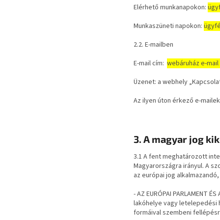
Elérhető munkanapokon:
ügy
Munkaszüneti napokon:
ügyfé
2.2. E-mailben
E-mail cím:
webáruház e-mail
Üzenet: a webhely „Kapcsolat
Az ilyen úton érkező e-mailek
3. A magyar jog ki
3.1 A fent meghatározott int
Magyarországra irányul. A szo
az európai jog alkalmazandó, 
- AZ EURÓPAI PARLAMENT ÉS A 
lakóhelye vagy letelepedési 
formáival szembeni fellépésr