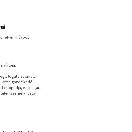
yai
 webhelyen működő
nyújtója.
meglátogató személy.
delkező gazdálkodó
ket elfogadja, és magára
ptelen személy, vagy