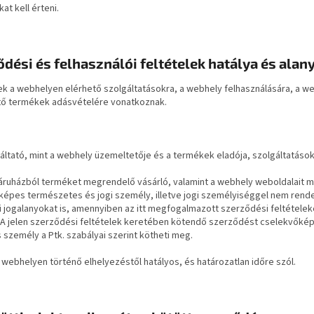
t kell érteni.
ődési és felhasználói feltételek hatálya és alan
lek a webhelyen elérhető szolgáltatásokra, a webhely felhasználására, a
ő termékek adásvételére vonatkoznak.
gáltató, mint a webhely üzemeltetője és a termékek eladója, szolgáltatások 
báruházból terméket megrendelő vásárló, valamint a webhely weboldalait 
gképes természetes és jogi személy, illetve jogi személyiséggel nem ren
di jogalanyokat is, amennyiben az itt megfogalmazott szerződési feltétele
. A jelen szerződési feltételek keretében kötendő szerződést cselekvőké
személy a Ptk. szabályai szerint kötheti meg.
 webhelyen történő elhelyezéstől hatályos, és határozatlan időre szól.