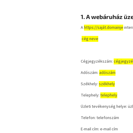
1. A webáruház üz
A
https://saját.domainje
inter
cég neve
Cégjegyzékszám:
cégjegyz
Adószám:
adószám
Székhely:
székhely
Telephely:
telephely
Üzleti tevékenység helye:
üz
Telefon:
telefonszám
E-mail cím:
e-mail cím