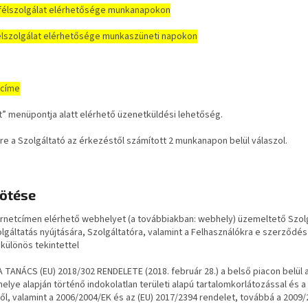
félszolgálat elérhetősége munkanapokon
lszolgálat elérhetősége munkaszüneti napokon
 címe
” menüpontja alatt elérhető üzenetküldési lehetőség.
re a Szolgáltató az érkezéstől számított 2 munkanapon belül válaszol.
kötése
ernetcímen elérhető webhelyet (a továbbiakban: webhely) üzemeltető Szolg
lgáltatás nyújtására, Szolgáltatóra, valamint a Felhasználókra e szerződés
különös tekintettel
TANÁCS (EU) 2018/302 RENDELETE (2018. február 28.) a belső piacon belül 
helye alapján történő indokolatlan területi alapú tartalomkorlátozással é
ől, valamint a 2006/2004/EK és az (EU) 2017/2394 rendelet, továbbá a 2009/