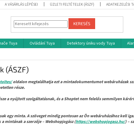
A VÁSÁRLÁS LÉPÉSEI
ÜZLETI FELTÉTELEK (ÁSZF)
ADATKEZELÉSI 
KERESÉS
ínače Tuya
Ovládání Tuya
Detektory úniku vody Tuya
Ala
ek (ÁSZF)
toltes/
oldalon megtalálhatja ezt a mintadokumentumot webáruházak szám
tetlen része.
 a nyújtott szolgáltatásnak, és a Shoptet nem felelős semmilyen kárért 
k egy minta. A szöveget mindig pontosan az Ön webáruházához kell igazí
k a mintának a szerzője – Webshopjogász (
https://webshopjogasz.hu/
) – s