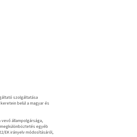
áltató szolgáltatása
 keretein belül a magyar és
a vevő állampolgársága,
s a megkülönböztetés egyéb
22/EK irányelv módosításáról,