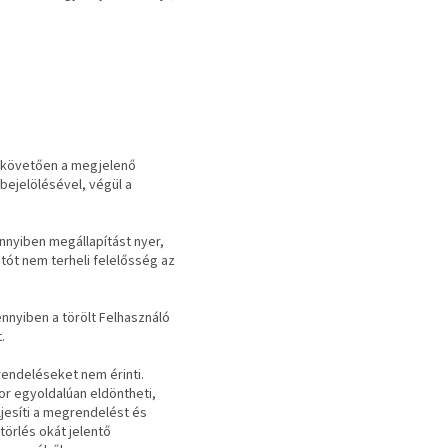
t követően a megjelenő
bejelölésével, végül a
nnyiben megállapítást nyer,
atót nem terheli felelősség az
ennyiben a törölt Felhasználó
.
grendeléseket nem érinti.
r egyoldalúan eldöntheti,
ljesíti a megrendelést és
 törlés okát jelentő