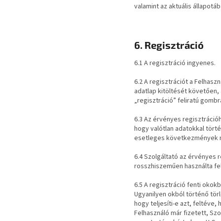
valamint az aktuális állapotá
6. Regisztráció
6.1 A regisztráció ingyenes.
6.2 A regisztrációt a Felhasz
adatlap kitöltését követően, 
„regisztráció” feliratú gombra
6.3 Az érvényes regisztráció
hogy valótlan adatokkal törté
esetleges következmények m
6.4 Szolgáltató az érvényes r
rosszhiszeműen használta fe
6.5 A regisztráció fenti okokb
Ugyanilyen okból történő tör
hogy teljesíti-e azt, feltéve
Felhasználó már fizetett, Szol