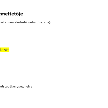
emeltetője
net címen elérhető
webáruházat a(z)
ékszám
leti tevékenység helye