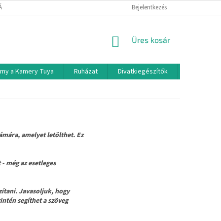
TÁJÉKOZTATÓ
Bejelentkezés
KOSÁR
Üres kosár
rmy a Kamery Tuya
Ruházat
Divatkiegészítők
Háztartási
ára, amelyet letölthet. Ez
- még az esetleges
tani. Javasoljuk, hogy
zintén segíthet a szöveg