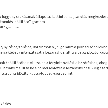
a a függöny csukásának állapota, kattintson a „tanulás megkezdés
„tanulás leállítása” gombra.
„OK” gombra.
át/nyitását/zárását, kattintson a „?” gombra a jobb felső sarokban
mérsékletét / intenzitását a bezáráshoz, állítsa be az időzítő kapcs
ának beállításához: Állítsa be a fényintenzitást a bezáráshoz, aho
llításához: állítsa be a hőmérsékletet a bezáráshoz szükség szeri
lítsa be az időzítő kapcsolót szükség szerint.
zérlés.