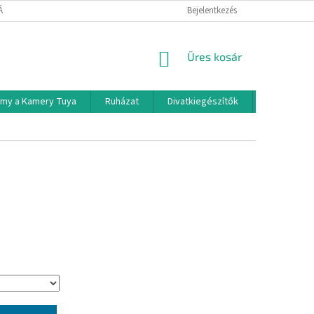
TÁJÉKOZTATÓ
Bejelentkezés
KOSÁR
Üres kosár
rmy a Kamery Tuya
Ruházat
Divatkiegészítők
Háztartási