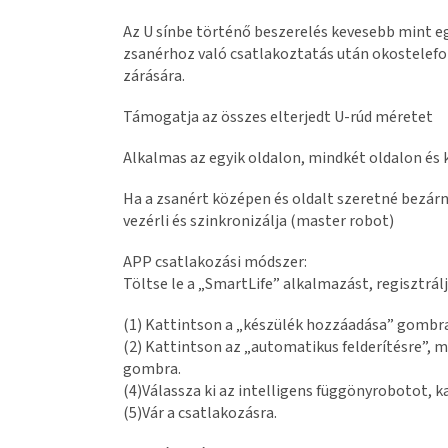
Az U sínbe történő beszerelés kevesebb mint egy
zsanérhoz való csatlakoztatás után okostelefon
zárására.
Támogatja az összes elterjedt U-rúd méretet
Alkalmas az egyik oldalon, mindkét oldalon és
Ha a zsanért középen és oldalt szeretné bezár
vezérli és szinkronizálja (master robot)
APP csatlakozási módszer:
Töltse le a „SmartLife” alkalmazást, regisztrál
(1) Kattintson a „készülék hozzáadása” gombr
(2) Kattintson az „automatikus felderítésre”, 
gombra.
(4)Válassza ki az intelligens függönyrobotot, 
(5)Vár a csatlakozásra.