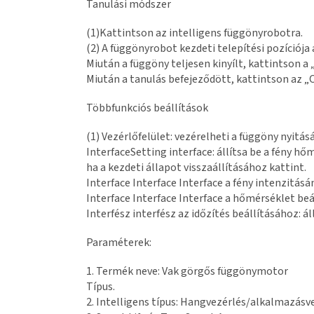
Tanulási módszer
(1)Kattintson az intelligens függönyrobotra.
(2) A függönyrobot kezdeti telepítési pozíciój
Miután a függöny teljesen kinyílt, kattintson a 
Miután a tanulás befejeződött, kattintson az 
Többfunkciós beállítások
(1) Vezérlőfelület: vezérelheti a függöny nyitás
InterfaceSetting interface: állítsa be a fény hő
ha a kezdeti állapot visszaállításához kattint.
Interface Interface Interface a fény intenzitás
Interface Interface Interface a hőmérséklet beá
Interfész interfész az időzítés beállításához: ál
Paraméterek:
1. Termék neve: Vak görgős függönymotor
Típus.
2. Intelligens típus: Hangvezérlés/alkalmazásve