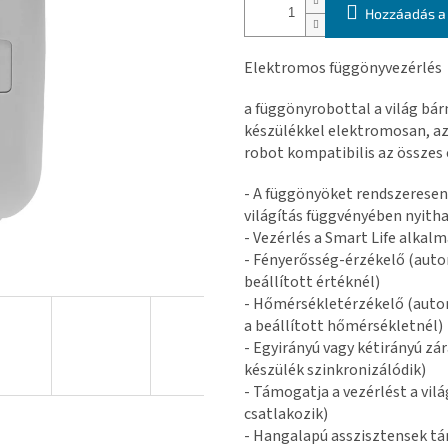
Hozzáadás a
Elektromos függönyvezérlés
a függönyrobottal a világ bár
készülékkel elektromosan, az 
robot kompatibilis az összes
- A függönyöket rendszeresen,
világítás függvényében nyithat
- Vezérlés a Smart Life alka
- Fényerősség-érzékelő (auto
beállított értéknél)
- Hőmérsékletérzékelő (auto
a beállított hőmérsékletnél)
- Egyirányú vagy kétirányú zá
készülék szinkronizálódik)
- Támogatja a vezérlést a vil
csatlakozik)
- Hangalapú asszisztensek tá