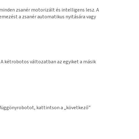
minden zsanér motorizált és intelligens lesz. A
ütemezést a zsanér automatikus nyitására vagy
 A kétrobotos változatban az egyiket a másik
s függönyrobotot, kattintson a „következő”