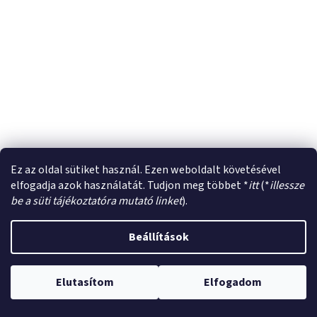
Ez az oldal sütiket használ. Ezen weboldalt követésével
elfogadja azok használatát. Tudjon meg többet *
itt
(*
illessze
be a süti tájékoztatóra mutató linket
).
Beállítások
Elutasítom
Elfogadom