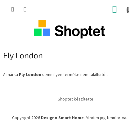
Ugrás
KOSÁR
a
fő
tartalomhoz
Fly London
A márka
Fly London
semmilyen terméke nem található...
L
á
Shoptet készítette
b
l
é
Copyright 2026
Designo Smart Home
. Minden jog fenntartva.
c