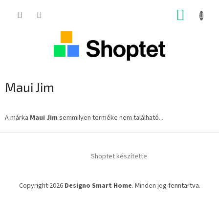
Ugrás
KOSÁR
a
fő
tartalomhoz
Maui Jim
A márka
Maui Jim
semmilyen terméke nem található...
L
á
Shoptet készítette
b
l
é
Copyright 2026
Designo Smart Home
. Minden jog fenntartva.
c