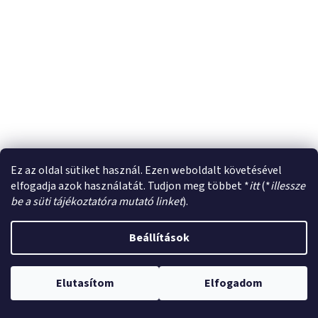
Ez az oldal sütiket használ. Ezen weboldalt követésével
elfogadja azok használatát. Tudjon meg többet *
itt
(*
illessze
be a süti tájékoztatóra mutató linket
).
Beállítások
Elutasítom
Elfogadom