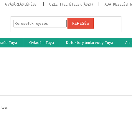
A VÁSÁRLÁS LÉPÉSEI
ÜZLETI FELTÉTELEK (ÁSZF)
ADATKEZELÉSI 
KERESÉS
ínače Tuya
Ovládání Tuya
Detektory úniku vody Tuya
Ala
rtva.