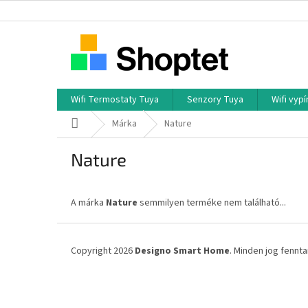
Ugrás
a
fő
tartalomhoz
Wifi Termostaty Tuya
Senzory Tuya
Wifi vyp
Kezdőlap
Márka
Nature
Nature
A márka
Nature
semmilyen terméke nem található...
L
á
Copyright 2026
Designo Smart Home
. Minden jog fennta
b
l
é
c