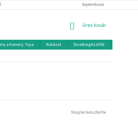
TÁJÉKOZTATÓ
Bejelentkezés
KOSÁR
Üres kosár
rmy a Kamery Tuya
Ruházat
Divatkiegészítők
Háztartási
Shoptet készítette