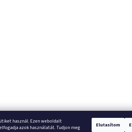
sütiket használ. Ezen weboldalt
Elutasítom
E
elfogadja azok használatát. Tudjon meg