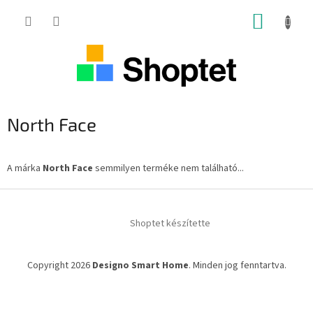
Ugrás
KOSÁR
a
fő
tartalomhoz
North Face
A márka
North Face
semmilyen terméke nem található...
L
á
Shoptet készítette
b
l
é
Copyright 2026
Designo Smart Home
. Minden jog fenntartva.
c