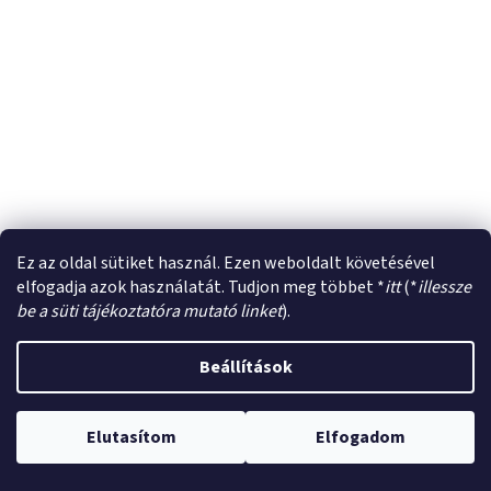
Ez az oldal sütiket használ. Ezen weboldalt követésével
elfogadja azok használatát. Tudjon meg többet *
itt
(*
illessze
be a süti tájékoztatóra mutató linket
).
Beállítások
Elutasítom
Elfogadom