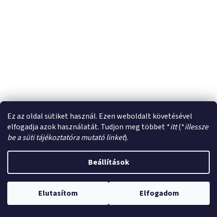
Ez az oldal sütiket használ. Ezen weboldalt követésével
elfogadja azok használatát. Tudjon meg többet *
itt
(*
illessze
be a süti tájékoztatóra mutató linket
).
Beállítások
Elutasítom
Elfogadom