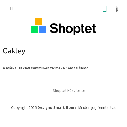
Ugrás
KOSÁR
a
fő
tartalomhoz
Oakley
A márka
Oakley
semmilyen terméke nem található...
L
á
Shoptet készítette
b
l
é
Copyright 2026
Designo Smart Home
. Minden jog fenntartva.
c