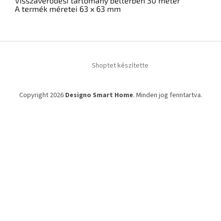
Visszaverődési tartomány beltérben 30 méter
A termék méretei 63 x 63 mm
L
á
Shoptet készítette
b
l
é
Copyright 2026
Designo Smart Home
. Minden jog fenntartva.
c