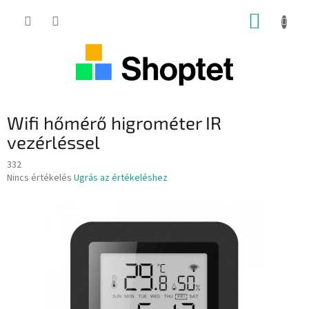
Ugrás
KOSÁR
a
fő
tartalomhoz
Wifi hőmérő higrométer IR
vezérléssel
332
A
Nincs értékelés
Ugrás az értékeléshez
termék
átlagos
értékelése
5-
ből
0,0
csillag.