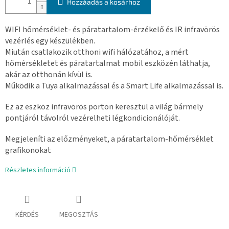
Hozzáadás a kosárhoz
WIFI hőmérséklet- és páratartalom-érzékelő és IR infravörös
vezérlés egy készülékben.
Miután csatlakozik otthoni wifi hálózatához, a mért
hőmérsékletet és páratartalmat mobil eszközén láthatja,
akár az otthonán kívül is.
Működik a Tuya alkalmazással és a Smart Life alkalmazással is.
Ez az eszköz infravörös porton keresztül a világ bármely
pontjáról távolról vezérelheti légkondicionálóját.
Megjeleníti az előzményeket, a páratartalom-hőmérséklet
grafikonokat
Részletes információ
KÉRDÉS
MEGOSZTÁS