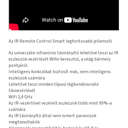
Az IR Remote Control Smart legfontosabb jellemzői
Az univerzális infravörös távirányító lehetővé teszi az IR
eszközök vezérlését Wifin keresztül, a világ bármely
pontjáról.
Intelligens funkciókat biztosít más, nem intelligens
eszközök számára
Lehetővé teszi minden típusú légkondicionáló
távvezérlését
WiFi 2,4 GHz
Az IR-vezérlővel vezérelt eszközök több mint 95%-a
számára
Az IR távirányító által nem ismert parancsok
megtanulhatók