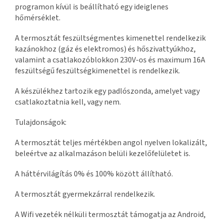
programon kívül is beállítható egy ideiglenes
hőmérséklet.
A termosztát feszültségmentes kimenettel rendelkezik
kazánokhoz (gáz és elektromos) és hőszivattyúkhoz,
valamint a csatlakozóblokkon 230V-os és maximum 16A
feszültségű feszültségkimenettel is rendelkezik.
A készülékhez tartozik egy padlószonda, amelyet vagy
csatlakoztatnia kell, vagy nem.
Tulajdonságok:
A termosztát teljes mértékben angol nyelven lokalizált,
beleértve az alkalmazáson belüli kezelőfelületet is.
A háttérvilágítás 0% és 100% között állítható.
A termosztát gyermekzárral rendelkezik.
A Wifi vezeték nélküli termosztát támogatja az Android,