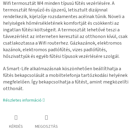
Wifi termosztát W4 minden típusú fűtés vezérlésére. A
termosztát fényűző és újszerű, letisztult dizájnnal
rendelkezik, kijelzője rozsdamentes acélnak tűnik. Növeli a
helyiségek hőmérsékletének komfortját és csökkenti az
ingatlan fűtési költségeit. A termosztát lehetővé teszi a
távvezérlést az interneten keresztül az otthonon kívül, csak
csatlakoztassa a Wifi routerhez. Gázkazánok, elektromos
kazánok, elektromos padlófűtés, vizes padlófűtés,
hőszivattyúk és egyéb fűtési típusok vezérlésére szolgál.
A Smart-Life alkalmazásnak köszönhetően beállíthatja a
fűtés bekapcsolását a mobiltelefonja tartózkodási helyének
megfelelően. Így bekapcsolhatja a fűtést, amint megközelíti
otthonát.
Részletes információ
KÉRDÉS
MEGOSZTÁS