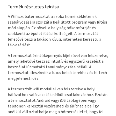
Termék részletes leírása
A Wifi szobatermosztát a szoba hőmérsékletének
szabályozására szolgál a beállított program vagy fűtési
mód alapján. Ez növeli a helyiség hőkomfortját és
csökkenti az épület fűtési költségeit. A termosztát
lehetővé teszi a lakáson kívüli, interneten keresztüli
távvezérlést.
A termosztát érintőképernyős kijelzővel van felszerelve,
amely lehetővé teszi az intuitív és egyszerű kezelést a
használati útmutató tanulmányozása nélkül. A
termosztát illeszkedik a luxus belső terekhez és hi-tech
megjelenést idéz.
A termosztát wifi modullal van felszerelve a helyi
hálózathoz való vezeték nélküli csatlakozáshoz. Ezután
a termosztátot Android vagy iOS táblagépen vagy
telefonon keresztül vezérelheti és állíthatja be. Így
anélkül változtathatja meg a hőmérsékletet, hogy fel