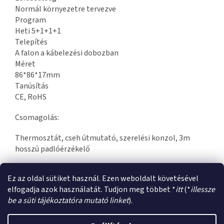
Normál környezetre tervezve
Program
Heti 5+1+1+1
Telepítés
A falon a kábelezési dobozban
Méret
86*86*17mm
Tanúsítás
CE, RoHS
Csomagolás:
Thermosztát, cseh útmutató, szerelési konzol, 3m
hosszú padlóérzékelő
Ez az oldal sütiket használ. Ezen weboldalt követésével
elfogadja azok használatát. Tudjon meg többet *
itt
(*
illessze
be a süti tájékoztatóra mutató linket
).
L
á