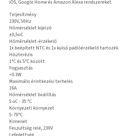
iOS, Google Home és Amazon Alexa rendszereket.
Teljesítmény
230V, 50Hz
Hőmérséklet kijelző
±0,5oC
Hőmérséklet-érzékelő
1x beépített NTC és 1x külső padlóérzékelő tartozék
Hiszterézis
1°C és 5°C között
Fogyasztás
<0.3W
Maximális érintkezési terhelés
16A
Hőmérséklet beállítás
5 oC - 35 °C
Környezeti környezet
5-70°C
Kimenet
Feszültség relé, 230V
Lefedettség