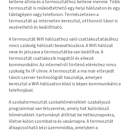
kellene állnia és a termosztáthoz kellene mennie. Több
termosztát is működtethető egy helyi hálózaton és egy
táblagépen vagy telefonon. Természetesen a
termosztát az interneten keresztül, otthonról távol is
vezérelhető és beállítható.
A termosztát Wifi hálózathoz való csatlakoztatásához
nincs szükség hálózati beavatkozásra. A Wifi hálózat
neve és jelszava a termosztátba van beállítva. A
termosztát csatlakozik magától és elkezd
kommunikálni. Az internetről történő eléréshez nincs
szükség fix IP címre. A termosztát a ma már elterjedt
távoli szerver technológiát használja, amelyen
keresztül a Wifi hálózaton kívül is képes kommunikálni a
telefonjával.
A szobatermosztát szobahőmérséklet-szabályozó
programmal van felszerelve, amely hat különböző
hőmérséklet-tartományt állíthat be hétköznapokra,
illetve külön szombatra és vasárnapra. A termosztát
átkapcsolható kézi üzemmódba, amelyben a