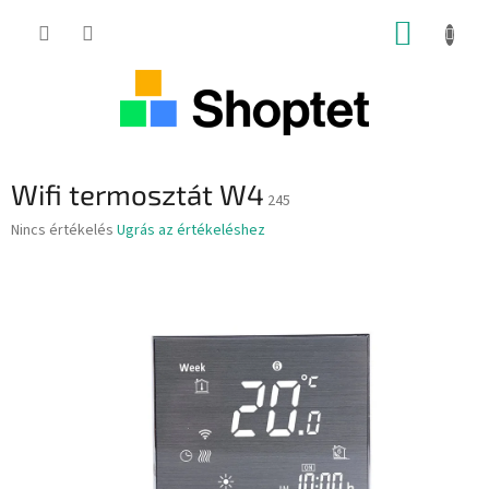
Ugrás
KOSÁR
a
fő
tartalomhoz
Wifi termosztát W4
245
A
Nincs értékelés
Ugrás az értékeléshez
termék
átlagos
értékelése
5-
ből
0,0
csillag.