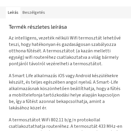
Leírás
Beszélgetés
Termék részletes leírása
Az intelligens, vezeték nélküli Wifi termosztát lehetővé
teszi, hogy hatékonyan és gazdaságosan szabályozza
otthona fűtését. A termosztátot (a kazán melletti
egység) wifi routeréhez csatlakoztatva a világ bármely
pontjáról távolról vezérelheti a termosztátot.
A Smart Life alkalmazás iOS vagy Android készülékekre
készült, és teljes egészében angol nyelvű. A Smart-Life
alkalmazásnak köszönhetően beállíthatja, hogy a fűtés
a mobiltelefonja tartózkodási helye alapján kapcsoljon
be, így a fűtést azonnal bekapcsolhatja, amint a
lakásához közel ér.
A termosztátot WiFi 802.11 b/g/n protokollal
csatlakoztathatja routeréhez. A termosztát 433 MHz-en