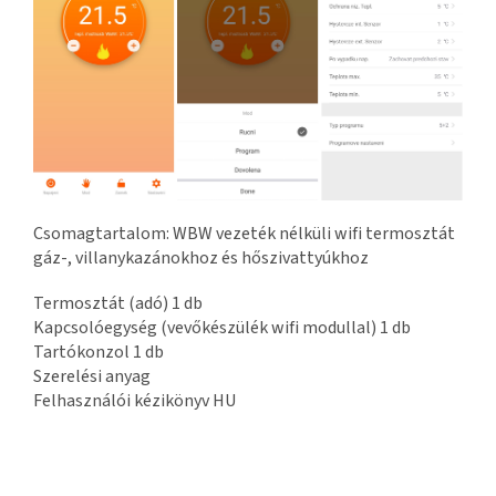
Csomagtartalom: WBW vezeték nélküli wifi termosztát
gáz-, villanykazánokhoz és hőszivattyúkhoz
Termosztát (adó) 1 db
Kapcsolóegység (vevőkészülék wifi modullal) 1 db
Tartókonzol 1 db
Szerelési anyag
Felhasználói kézikönyv HU