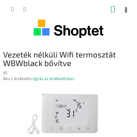
Ugrás
KOSÁR
a
fő
tartalomhoz
Vezeték nélküli Wifi termosztát
WBWblack bővítve
85
A
Nincs értékelés
Ugrás az értékeléshez
termék
átlagos
értékelése
5-
ből
0,0
csillag.