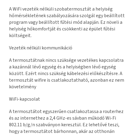
A WiFi vezeték nélküli szobatermosztát a helyiség
hőmérsékletének szabályozására szolgál egy beállított
program vagy beállított fűtési mód alapján. Ez növeli a
helyiség hőkomfortját és csökkenti az épület fűtési
költségeit.
Vezeték nélküli kommunikáció
A termosztátnak nincs szüksége vezetékes kapcsolatra
a kazánnál lévő egység és a helyiségben lévő egység
között. Ezért nincs szükség kábelezési előkészítésre. A
termosztát wifire is csatlakoztatható, azonban ez nem
követelmény
WiFi-kapcsolat
A termosztátot egyszerűen csatlakoztassa a routerhez
és az internethez a 2,4 GHz-es sávban működő Wi-Fi
802.11 b/g/n szabványon keresztül. Ez lehetővé teszi,
hogy a termosztátot bárhonnan, akár az otthonán