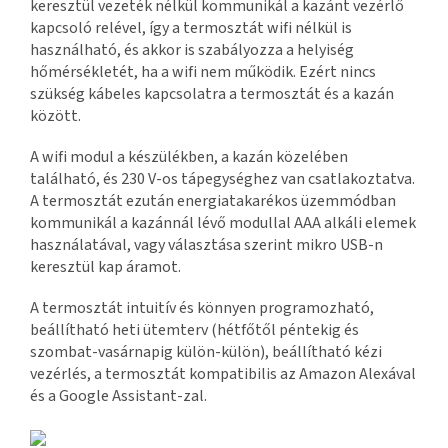
keresztül vezeték nélkül kommunikál a kazánt vezérlő
kapcsoló relével, így a termosztát wifi nélkül is
használható, és akkor is szabályozza a helyiség
hőmérsékletét, ha a wifi nem működik. Ezért nincs
szükség kábeles kapcsolatra a termosztát és a kazán
között.
A wifi modul a készülékben, a kazán közelében
található, és 230 V-os tápegységhez van csatlakoztatva.
A termosztát ezután energiatakarékos üzemmódban
kommunikál a kazánnál lévő modullal AAA alkáli elemek
használatával, vagy választása szerint mikro USB-n
keresztül kap áramot.
A termosztát intuitív és könnyen programozható,
beállítható heti ütemterv (hétfőtől péntekig és
szombat-vasárnapig külön-külön), beállítható kézi
vezérlés, a termosztát kompatibilis az Amazon Alexával
és a Google Assistant-zal.