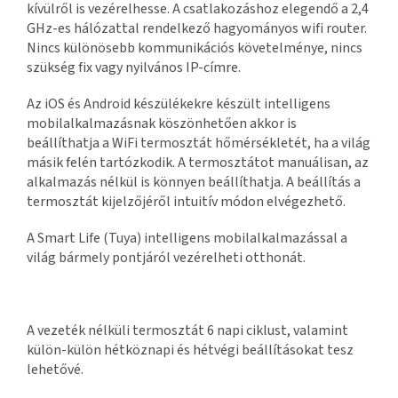
kívülről is vezérelhesse. A csatlakozáshoz elegendő a 2,4
GHz-es hálózattal rendelkező hagyományos wifi router.
Nincs különösebb kommunikációs követelménye, nincs
szükség fix vagy nyilvános IP-címre.
Az iOS és Android készülékekre készült intelligens
mobilalkalmazásnak köszönhetően akkor is
beállíthatja a WiFi termosztát hőmérsékletét, ha a világ
másik felén tartózkodik. A termosztátot manuálisan, az
alkalmazás nélkül is könnyen beállíthatja. A beállítás a
termosztát kijelzőjéről intuitív módon elvégezhető.
A Smart Life (Tuya) intelligens mobilalkalmazással a
világ bármely pontjáról vezérelheti otthonát.
A vezeték nélküli termosztát 6 napi ciklust, valamint
külön-külön hétköznapi és hétvégi beállításokat tesz
lehetővé.