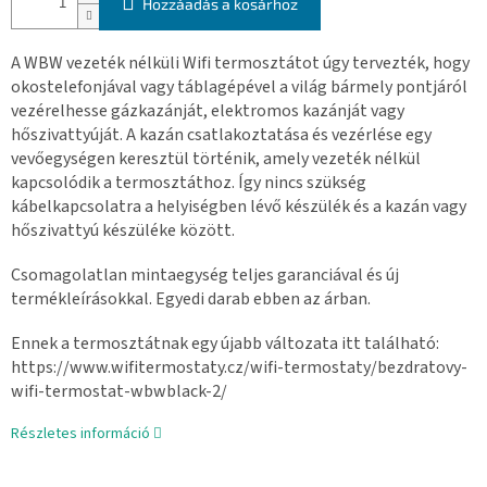
Hozzáadás a kosárhoz
A WBW vezeték nélküli Wifi termosztátot úgy tervezték, hogy
okostelefonjával vagy táblagépével a világ bármely pontjáról
vezérelhesse gázkazánját, elektromos kazánját vagy
hőszivattyúját. A kazán csatlakoztatása és vezérlése egy
vevőegységen keresztül történik, amely vezeték nélkül
kapcsolódik a termosztáthoz. Így nincs szükség
kábelkapcsolatra a helyiségben lévő készülék és a kazán vagy
hőszivattyú készüléke között.
Csomagolatlan mintaegység teljes garanciával és új
termékleírásokkal. Egyedi darab ebben az árban.
Ennek a termosztátnak egy újabb változata itt található:
https://www.wifitermostaty.cz/wifi-termostaty/bezdratovy-
wifi-termostat-wbwblack-2/
Részletes információ