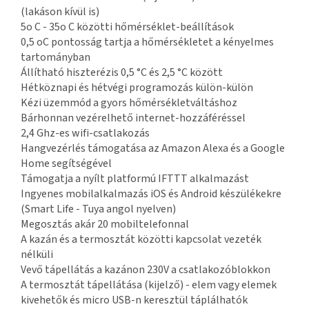
(lakáson kívül is)
5o C - 35o C közötti hőmérséklet-beállítások
0,5 oC pontosság tartja a hőmérsékletet a kényelmes
tartományban
Állítható hiszterézis 0,5 °C és 2,5 °C között
Hétköznapi és hétvégi programozás külön-külön
Kézi üzemmód a gyors hőmérsékletváltáshoz
Bárhonnan vezérelhető internet-hozzáféréssel
2,4 Ghz-es wifi-csatlakozás
Hangvezérlés támogatása az Amazon Alexa és a Google
Home segítségével
Támogatja a nyílt platformú IFTTT alkalmazást
Ingyenes mobilalkalmazás iOS és Android készülékekre
(Smart Life - Tuya angol nyelven)
Megosztás akár 20 mobiltelefonnal
A kazán és a termosztát közötti kapcsolat vezeték
nélküli
Vevő tápellátás a kazánon 230V a csatlakozóblokkon
A termosztát tápellátása (kijelző) - elem vagy elemek
kivehetők és micro USB-n keresztül táplálhatók