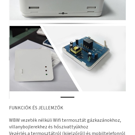
FUNKCIÓK ÉS JELLEMZŐK
WBW vezeték nélküli Wifi termosztát gázkazánokhoz,
villanybojlerekhez és hőszivattyúkhoz
Vezérlés a termosztátról (kijelzőről) és mobiltelefonról